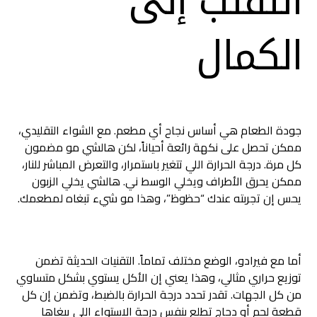
التقلب إلى
الكمال
جودة الطعام هي أساس نجاح أي مطعم. مع الشواء التقليدي،
ممكن تحصل على نكهة رائعة أحياناً، لكن هالشي مو مضمون
كل مرة. درجة الحرارة اللي تتغير باستمرار، والتعرض المباشر للنار،
ممكن يحرق الأطراف ويخلي الوسط ني. هالشي يخلي الزبون
يحس إن تجربته عندك “حظوظ”، وهذا مو شيء تبغاه لمطعمك.
أما مع فيرادو، الوضع مختلف تماماً. التقنيات الحديثة تضمن
توزيع حراري مثالي، وهذا يعني إن الأكل يستوي بشكل متساوي
من كل الجهات. تقدر تحدد درجة الحرارة بالضبط، وتضمن إن كل
قطعة لحم أو دجاج تطلع بنفس درجة الاستواء اللي يبغاها