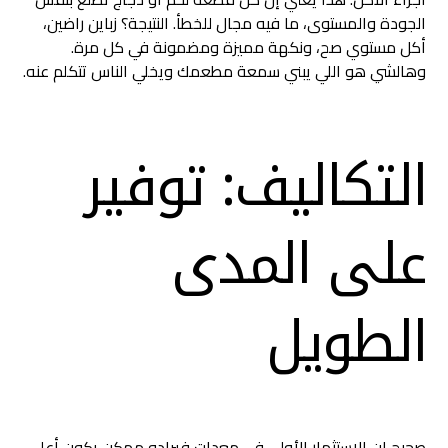
الجودة والمستوى، ما فيه مجال للخطأ. النتيجة؟ زباين راضين،
أكل مستوي صح، ونكهة مميزة ومضمونة في كل مرة.
وهالشي هو اللي يبني سمعة مطعمك ويخلي الناس تتكلم عنه.
التكاليف: توفير
على المدى
الطويل
صحيح إن الاستثمار الأولي في معدات فيرادو ممكن يكون أعلى