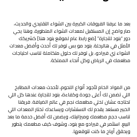
بعد ما عرفنا الفروقات الكبيرة بين الشواء التقليدي والحديث،
صار واضح إن المستقبل لمعدات الشواء المتطورة. وهنا يجي
دور “بنود للتجارة” [ضع رابط عام لموقع بنود هنا] كشريكك
الأمثل في هالرحلة. بنود مو بس توفر لك أحدث وأفضل معدات
الشواء زي فيرادو، بل توفر لك حلول متكاملة تناسب احتياجات
مطعمك في الرياض وكل أنحاء المملكة.
من المواد الخام لأجود أنواع اللحوم، لأحدث معدات المطابخ
اللي تضمن لك أعلى جودة وكفاءة، بنود للتجارة عندها كل اللي
تحتاجه عشان تخلي مطعمك نجم في عالم الضيافة. فريقنا
الخبير مستعد يقدم لك الاستشارات ويساعدك تختار المعدات اللي
تناسب حجم مطعمك وميزانيتك، ويضمن لك أفضل خدمة ما بعد
البيع. استثمر في فيرادو مع بنود، وشوف كيف مطعمك يتطور
ويحقق أرباح ما كنت تتوقعها.