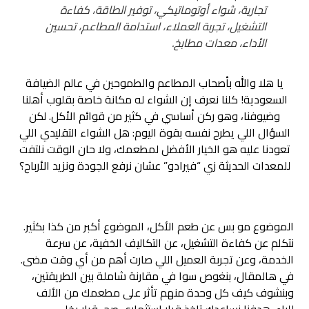
تجارية، شواء أوتوماتيكي، توفير الطاقة، كفاءة
التشغيل، تجربة العملاء، استدامة المطاعم، تحسين
الأداء، معدات مطابخ.
يا هلا والله بأصحاب المطاعم والطموحين في عالم الضيافة
السعودية! كلنا نعرف إن الشواء له مكانة خاصة بقلوب أهلنا
وضيوفنا، وهو ركن أساسي في كثير من قوائم الأكل. لكن
السؤال اللي يطرح نفسه بقوة اليوم: هل الشواء التقليدي اللي
تعودنا عليه هو الخيار الأفضل لمطعمك، ولا حان الوقت نلتفت
للمعدات الحديثة زي “فيرادو” عشان نرفع الجودة ونزيد الأرباح؟
الموضوع مو بس عن طعم الأكل، الموضوع أكبر من كذا بكثير.
نتكلم عن كفاءة التشغيل، عن التكاليف الخفية، عن سرعة
الخدمة، وعن تجربة العميل اللي صارت أهم من أي وقت مضى.
في هالمقال، بنغوص سوا في مقارنة شاملة بين الطريقتين،
وبنشوف كيف كل وحدة منهم تأثر على مطعمك من الألف
للياء. هدفنا نساعدك تاخذ قرار استثماري صح، قرار يخلي