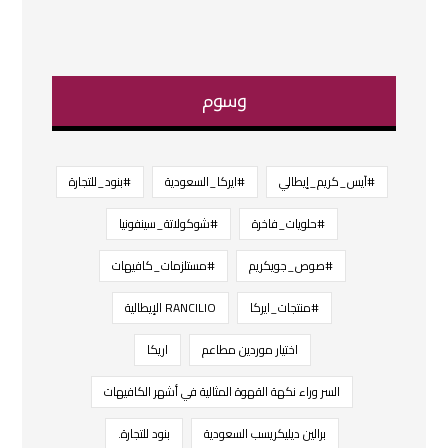
وسوم
#آيس_كريم_إيطالي
#ايركا_السعودية
#بنود_للتجارة
#حلويات_فاخرة
#شوكولاتة_سينفونيا
#صوص_جويكريم
#مستلزمات_كافيهات
#منتجات_ايركا
RANCILIO الإيطالية
اختيار موردين مطاعم
اريكا
السر وراء نكهة القهوة المثالية في أشهر الكافيهات
برالين ديليكريسب السعودية
بنود للتجارة.