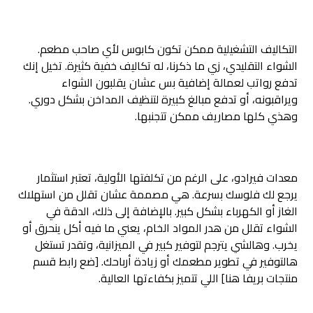
التكاليف التشغيلية ممكن تكون كابوس لأي صاحب مطعم.
الشواء التقليدي، زي ما ذكرنا، له تكاليف خفية كثيرة. تخيل إنك
تدفع رواتب لعمالة إضافية بس عشان يقلبون الشواء
ويراقبونه، أو تدفع مبالغ كبيرة لتنظيف المداخن بشكل دوري.
وهذي كلها مصاريف ممكن تتجنبها.
معدات فيرادو، على الرغم من تكلفتها الأولية، تعتبر استثمار
يرجع لك فلوسك بسرعة. هي مصممة عشان تقلل من استهلاك
الغاز أو الكهرباء بشكل كبير. بالإضافة إلى ذلك، الدقة في
الشواء تقلل من هدر المواد الخام، يعني ما فيه أكل ينحرق أو
يخرب. وهالشي يترجم لتوفير كبير في الميزانية، وتقدر تستغل
هالتوفير في تطوير مطعمك أو زيادة أرباحك. [ضع رابط قسم
منتجات بريفا هنا] اللي تتميز بكفاءتها العالية.