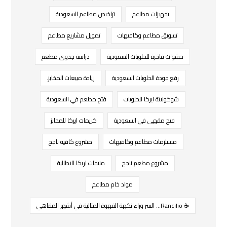
تجهيزات مطاعم
تراخيص مطاعم السعودية
تسويق مطاعم وكافيهات
تمويل مشاريع مطاعم
حشوات فاخرة للحلويات السعودية
دراسة جدوى مطعم
رفع جودة الحلويات السعودية
زيادة مبيعات المخابز.
شوكولاتة ايركا للحلويات
فتح مطعم في السعودية
فتح مقهى في السعودية
كريمات ايركا للمخابز
مستلزمات مطاعم وكافيهات
مشروع كافيه ناجح
مشروع مطعم ناجح
منتجات اريكا الاطالية
مواد خام مطاعم
☕ Rancilio… السر وراء نكهة القهوة المثالية في أشهر المقاهي