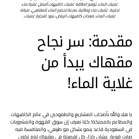
غلايات الماء، توفير الطاقة غلايات كافيهات.أفضل غلاية ماء
تجارية، غلايات ماء إيطالية، سرعة تحضير الماء للمقاهي، صيانة
غلايات الماء، معدات كافيهات الرياض، بنود للتجارة غلايات.
مقدمة: سر نجاح
مقهاك يبدأ من
غلاية الماء!
يا هلا والله بأصحاب المشاريع والطموحين في عالم الكافيهات
والمطاعم بالمملكة! كلنا نعرف إن سوق القهوة والمشروبات
في السعودية قاعد ينمو بشكل مو طبيعي، والمنافسة فيه
صارت قوية. عشان كذا، كل تفصيلة في مقهاك لازم تكون