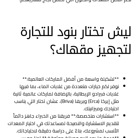
ليش تختار بنود للتجارة
لتجهيز مقهاك؟
**تشكيلة واسعة من أفضل الماركات العالمية:**
نوفر لكم خيارات متعددة من غلايات الماء، بما فيها
غلايات فيرادو الإيطالية، بالإضافة لماركات عالمية ثانية
مثل إيركا (Erca) وبريفا (Briva)، عشان تختار اللي يناسب
احتياجك وميزانيتك.
**استشارات متخصصة:** فريقنا من الخبراء جاهز دائماً
لتقديم الاستشارة والنصيحة لمساعدتك في اختيار المعدات
الأنسب لمشروعك، بناءً على دراسة دقيقة لاحتياجاتك.
**خدمة ما بعد البيع وصيانة موثوقة:** إحنا مو بس