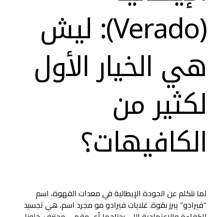
(Verado): ليش
هي الخيار الأول
لكثير من
الكافيهات؟
لما نتكلم عن الجودة الإيطالية في معدات القهوة، اسم
“فيرادو” يبرز بقوة. غلايات فيرادو مو مجرد اسم، هي تجسيد
للكفاءة والاعتمادية اللي يحتاجها أي مقهى محترف. خلونا