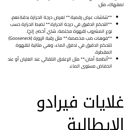
لمقهاك، مثل:
**شاشات عرض رقمية:** لعرض درجة الحرارة بدقة.نعم،
**التحكم الدقيق في درجة الحرارة:** لضبط الحرارة حسب
نوع المشروب (قهوة مختصة، شاي أخضر، إلخ).
**فوهات صب مخصصة:** مثل رقبة الإوزة (Gooseneck)
للتحكم الدقيق في تدفق الماء، وهي مثالية للقهوة
المقطرة.
**أنظمة أمان:** مثل الإغلاق التلقائي عند الغليان أو عند
انخفاض مستوى الماء.
غلايات فيرادو
الإيطالية