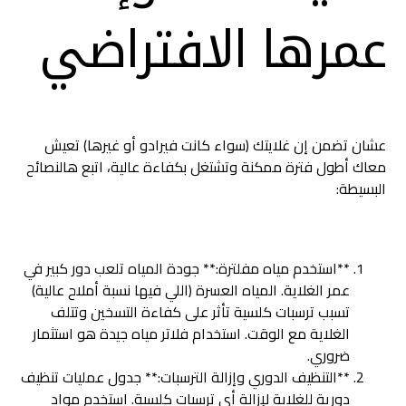
عمرها الافتراضي
عشان تضمن إن غلايتك (سواء كانت فيرادو أو غيرها) تعيش
معاك أطول فترة ممكنة وتشتغل بكفاءة عالية، اتبع هالنصائح
البسيطة:
**استخدم مياه مفلترة:** جودة المياه تلعب دور كبير في
عمر الغلاية. المياه العسرة (اللي فيها نسبة أملاح عالية)
تسبب ترسبات كلسية تأثر على كفاءة التسخين وتتلف
الغلاية مع الوقت. استخدام فلاتر مياه جيدة هو استثمار
ضروري.
**التنظيف الدوري وإزالة الترسبات:** جدول عمليات تنظيف
دورية للغلاية لإزالة أي ترسبات كلسية. استخدم مواد