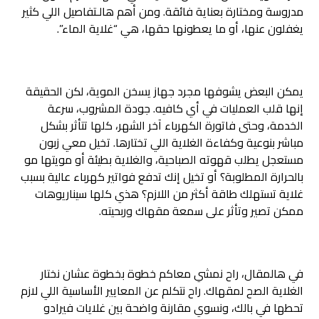
مدروسة ومختارة بعناية فائقة. ومن أهم هالـتفاصيل اللي كثير
يغفلون عنها، أو ما يعطونها حقها، هي “غلاية الماء”.
يمكن البعض يشوفها مجرد جهاز يسخن الموية، لكن الحقيقة
إنها قلب العمليات في أي كافيه. جودة المشروب، سرعة
الخدمة، وحتى فاتورة الكهرباء آخر الشهر، كلها تتأثر بشكل
مباشر بنوعية وكفاءة الغلاية اللي تختارها. تخيل معي زبون
مستعجل يطلب قهوته الصباحية، والغلاية بطيئة أو مويتها مو
بالحرارة المطلوبة؟ أو تخيل إنك تدفع فواتير كهرباء عالية بسبب
غلاية تستهلك طاقة أكثر من اللازم؟ هذي كلها سيناريوهات
ممكن تصير وتأثر على سمعة مقهاك وربحيته.
في هالمقال، راح نمشي معاكم خطوة بخطوة عشان نختار
الغلاية الصح لمقهاك. راح نتكلم عن المعايير الأساسية اللي لازم
تحطها في بالك، ونسوي مقارنة واضحة بين غلايات فيرادو