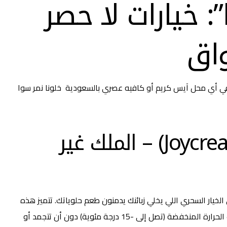
”: خيارات لا حصر
واق
في أي محل آيس كريم أو كافيه عصري بالسعودية خلونا نمر سوا
أولاً: صوصات جويكريم (Joycream) – الملك غير
خيار السحري اللي يخلي زبائنك يدمنون طعم حلوياتك. تتميز هذه
الصوصات بقوامها الكريمي الرائع وثباتها المذهل حتى في درجات الحرارة المنخفضة (تصل إلى -15 درجة مئوية) دون أن تتجمد أو