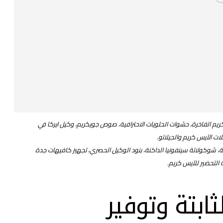
 كريم الفاخرة، حشوات الحلويات الاحترافية، صوص جويكريم، وكيل ايركا في
ت الآيس كريم والجيلاتو.
 شوكولاتة سينفونيا الداكنة، بنود الوكيل الحصري، تجهيز كافيهات جدة
التحضير للآيس كريم.
ثابتة وتوفير