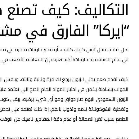
التكاليف: كيف تصنع 
“ايركا” الفارق في مش
لكل صاحب محل آيس كريم، كافيه، أو مخبز حلويات فاخرة في مملك
في عالم الضيافة والحلويات؛ أكيد تعرف إن المعادلة الأصعب في 
كيف تقدم طعم يخلي الزبون يرجع لك مرة وثانية وثالثة، وبنفس
الجواب ببساطة يكمن في اختيار المواد الخام الصح اللي تعتمد عل
الزبون السعودي اليوم صار ذواق ومو أي شيء يرضيه، يبغى كوب 
وتغطية الشوكولاتة تلمع وتذوب بالفم. إذا كنت تعتمد على تحضير 
الطعم بسبب تغير العمالة أو عدم دقة المقادير، ناهيك عن الوقت ا
هنا يجي دور التكنولوجيا الغذائية الذكية مع
منتجات ايركا (Irca)
الإي