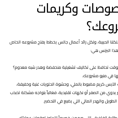
صوصات وكريمات
روعك؟
تنا الحبيبة، ولكل رائد أعمال جالس يخطط يفتح مشروعه الخاص
هذا البزنس هي:
 الوقت تحافظ على تكاليف تشغيلية منخفضة وهدر شبه معدوم؟
يها في منيو مشروعك.
الآيس كريم مضبوط بالملي، وحشوة الحلويات غنية وخفيفة،
يدوي من الصفر أو نكهات تقليدية، فغالباً بتواجه مشكلة تذبذب
لطويل والهدر المالي اللي يضيع في التحضير.
طالية الفاخرة ، اللي صممت خصيصاً لتتجاوز توقعات عملائك