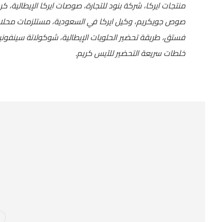
منتجات ايركا، شركة بنود للتجارة، صوصات ايركا الإيطالية، ك
صوص جويكريم، وكيل ايركا في السعودية، مستلزمات محلات
فستق، طريقة تحضير الحلويات الإيطالية، شوكولاتة سينفونيا
خلطات سريعة التحضير للآيس كريم.