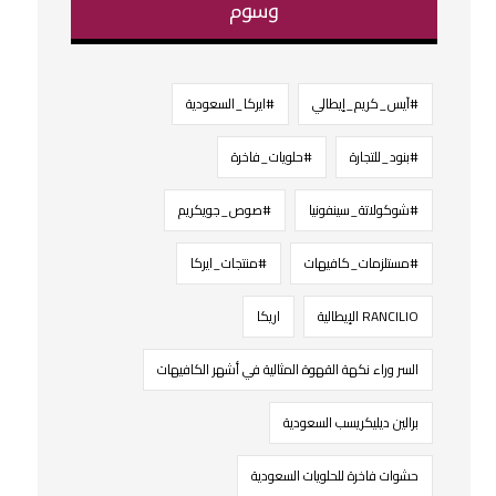
وسوم
#آيس_كريم_إيطالي
#ايركا_السعودية
#بنود_للتجارة
#حلويات_فاخرة
#شوكولاتة_سينفونيا
#صوص_جويكريم
#مستلزمات_كافيهات
#منتجات_ايركا
RANCILIO الإيطالية
اريكا
السر وراء نكهة القهوة المثالية في أشهر الكافيهات
برالين ديليكريسب السعودية
حشوات فاخرة للحلويات السعودية