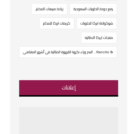
رفع جودة الحلويات السعودية
زيادة مبيعات المخابز.
شوكولاتة ايركا للحلويات
كريمات ايركا للمخابز
منتجات اريكا الاطالية
☕ Rancilio… السر وراء نكهة القهوة المثالية في أشهر المقاهي
إعلانات