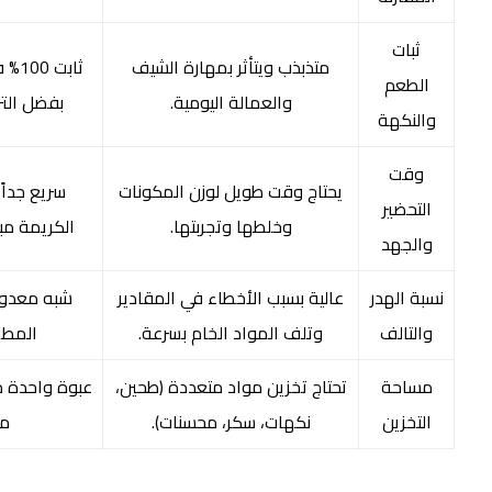
ثبات
متذبذب ويتأثر بمهارة الشيف
ثابت
الطعم
والعمالة اليومية.
بفضل الترك
والنكهة
وقت
يحتاج وقت طويل لوزن المكونات
سريع جدا
التحضير
وخلطها وتجربتها.
الكريمة مبا
والجهد
نسبة الهدر
عالية بسبب الأخطاء في المقادير
شبه معدوم
والتالف
وتلف المواد الخام بسرعة.
المطل
مساحة
تحتاج تخزين مواد متعددة (طحين،
عبوة واحدة م
التخزين
نكهات، سكر، محسنات).
مح