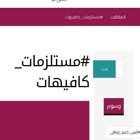
المقالات
#مستلزمات_كافيهات
#مستلزمات_
كافيهات
وسوم
#آيس_كريم_إيطالي