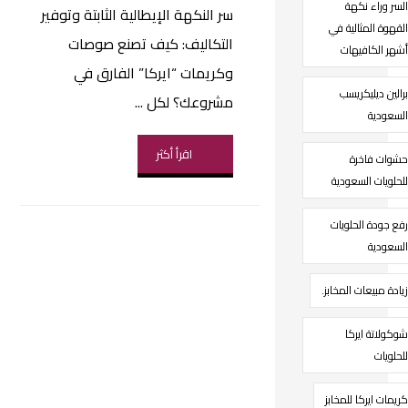
السر وراء نكهة
سر النكهة الإيطالية الثابتة وتوفير
القهوة المثالية في
التكاليف: كيف تصنع صوصات
أشهر الكافيهات
وكريمات “ايركا” الفارق في
برالين ديليكريسب
مشروعك؟ لكل ...
السعودية
اقرأ أكثر
حشوات فاخرة
للحلويات السعودية
رفع جودة الحلويات
السعودية
زيادة مبيعات المخابز.
شوكولاتة ايركا
للحلويات
كريمات ايركا للمخابز