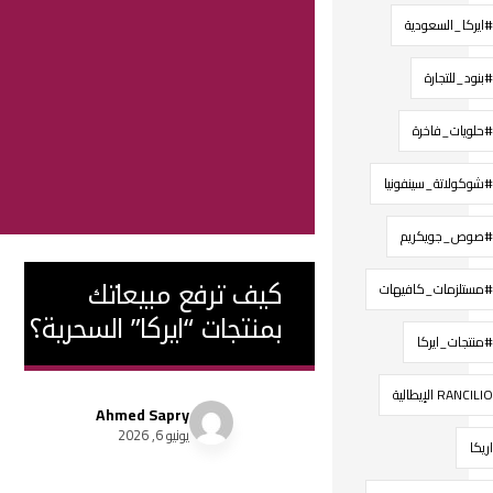
#ايركا_السعودية
#بنود_للتجارة
#حلويات_فاخرة
#شوكولاتة_سينفونيا
#صوص_جويكريم
كيف ترفع مبيعاتك
#مستلزمات_كافيهات
بمنتجات “ايركا” السحرية؟
#منتجات_ايركا
RANCILIO الإيطالية
Ahmed Sapry
يونيو 6, 2026
اريكا