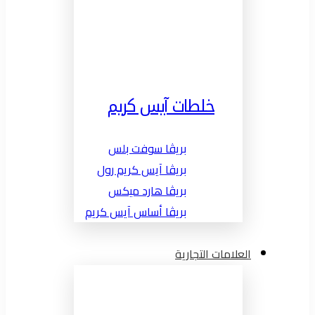
خلطات آيس كريم
بريڤا سوفت بلس
بريڤا آيس كريم رول
بريڤا هارد ميكس
بريڤا أساس آيس كريم
العلامات التجارية