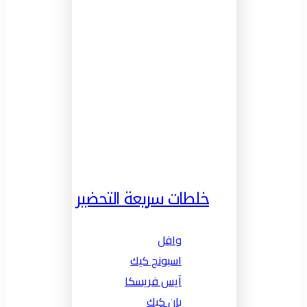
خلطات سريعة التحضير
وافل
اسبونج كيك
آيس فريسكا
بان كيك