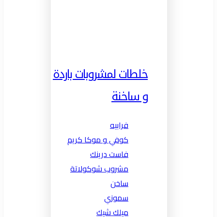
خلطات لمشروبات باردة
و ساخنة
فرابيه
كوفي و موكا كريم
فاست درينك
مشروب شوكولاتة
ساخن
سموزي
ميلك شيك