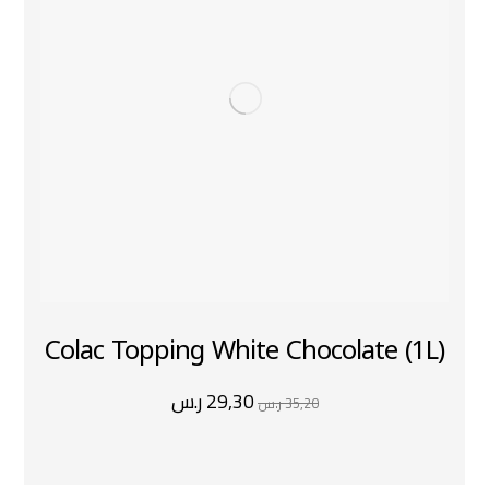
Colac Topping White Chocolate (1L)
29,30
ر.س
35,20
ر.س