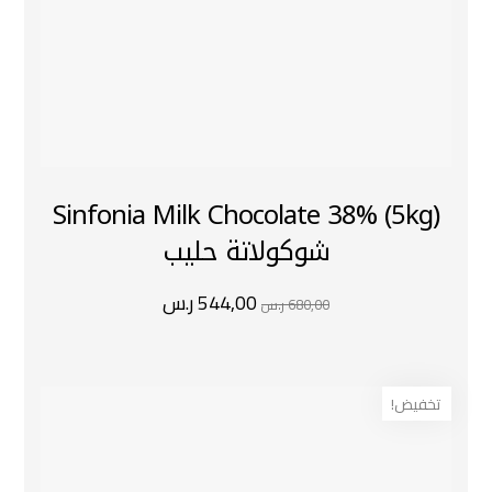
Sinfonia Milk Chocolate 38% (5kg)
شوكولاتة حليب
544,00
ر.س
680,00
ر.س
تخفيض!