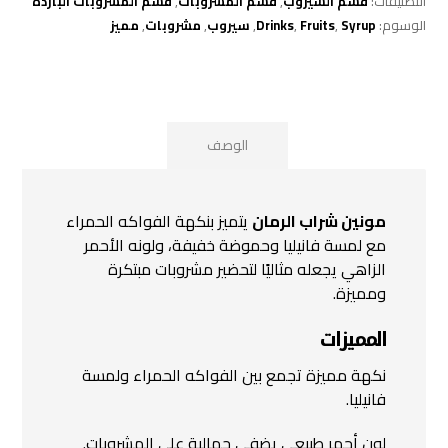
التصنيفات:
قسم السيروب
,
قسم المشروبات
,
قسم المشروبات الباردة
الوسوم:
Syrup
,
Fruits
,
Drinks
,
سيروب
,
مشروبات
,
مميز
الوصف
مونين شراب الرمان
يتميز بنكهة الفواكه الحمراء
مع لمسة فانيليا وحموضة خفيفة، ولونه الأحمر
الزاهي يجعله مثاليًا لتحضير مشروبات مبتكرة
ومميزة.
المميزات
نكهة مميزة تجمع بين الفواكه الحمراء ولمسة
فانيليا.
لون أحمر طبيعي يضفي جمالية على المشروبات.