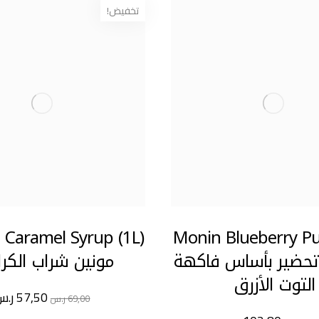
تخفيض!
Monin Blueberry Pu
 تحضير بأساس فاكهة
مونين شراب الكرا
التوت الأزرق
57,50
ر.س
69,00
ر.س