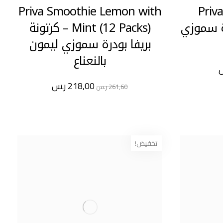
Priva Smoothie Lemon with
Priv
بودرة سموزي
Mint (12 Packs) – كرتونة
بريفا بودرة سموزي ليمون
بالنعناع
218,00
ر.س
261,60
ر.س
تخفيض!