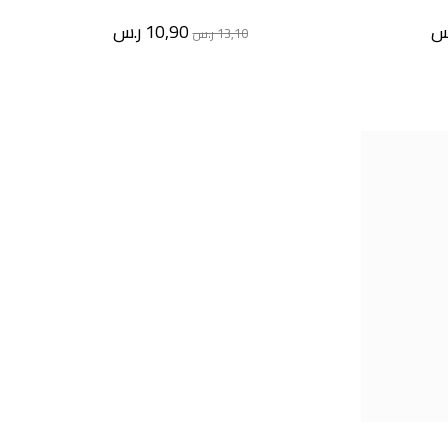
س
10,90
ر.س
13,10
ر.س