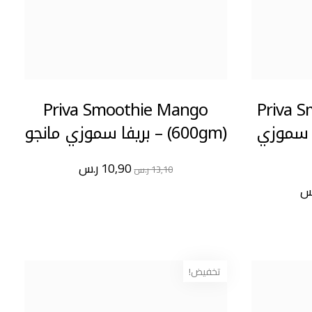
Priva Smoothie Mango
Priva 
ريفا سموزي
(600gm) – بريفا سموزي مانجو
10,90
ر.س
13,10
ر.س
س
تخفيض!