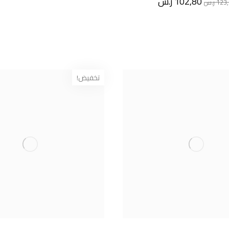
102,80
ر.س
123
ر.س
تخفيض!