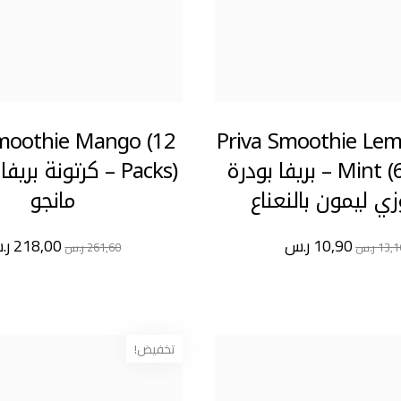
Smoothie Mango (12
Priva Smoothie Le
Mint (600gm) – بريفا بودرة
Packs) – كرتونة ب
 ليمون بالنعناع
مانجو
10,90
ر.س
218,00
ر.
13,1
ر.س
261,60
ر.س
تخفيض!