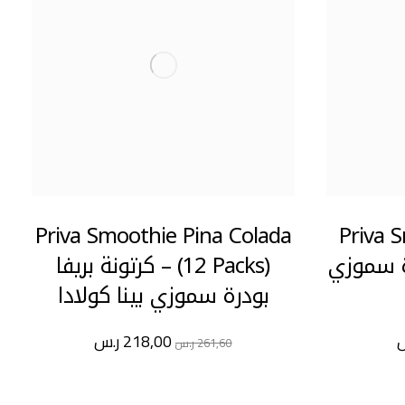
Priva Smoothie Pina Colada
Priva 
بودرة سموزي
(12 Packs) – كرتونة بريفا
بودرة سموزي بينا كولادا
218,00
ر.س
261,60
ر.س