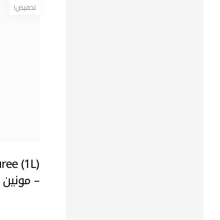
تخفيض!
Uncategorized
عروض الجملة
قسم أدوات وإكسسوارات
قسم الايس كريم
ree (1L)
قسم التوبينق
– مونين
قسم الحشوات
قسم السيروب