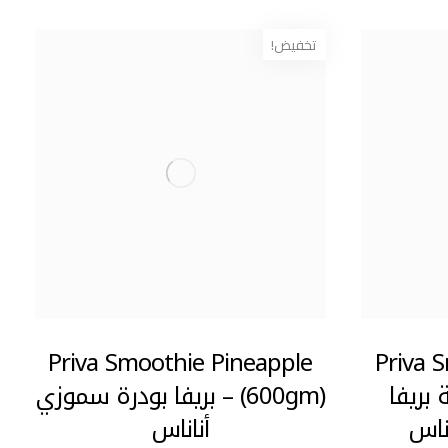
تخفيض!
Priva Smoothie Pineapple
Priva 
رتونة بريفا
(600gm) – بريفا بودرة سموزي
ناس
أناناس