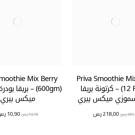
Smoothie Mix Berry
Priva Smoothie Mi
(12 Packs) – كرتونة بريفا
(600gm) – بريفا 
سموزي ميكس بيري
ميكس بيري
218,00
ر.س
10,90
ر.س
261
ر.س
13,10
ر.س