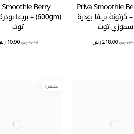
a Smoothie Berry
Priva Smoothie Be
Pack) – كرتونة بريفا بودرة
(600gm) – بريفا 
سموزي توت
توت
218,00
ر.س
10,90
ر.س
261
ر.س
13,10
ر.س
تخفيض!