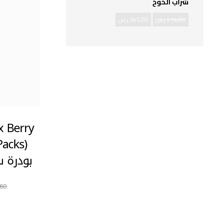
شراب الخوخ
414,00
ر.س
345,00
ر.س
x Berry
بودرة 
,60