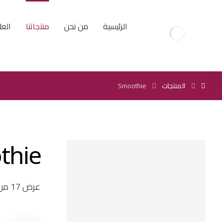
الرئيسية
من نحن
منتجاتنا
العل
المنتجات
Smoothie
thie
عرض ⁦17⁩ من كل النتائج
تصفية