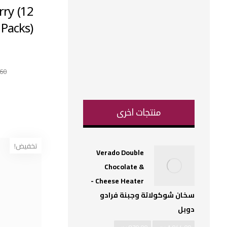
rry (12
s
بريفا
فرادو
,60
منتجات اخرى
تخفيض!
Verado Double
Chocolate &
Cheese Heater -
سخان شوكولاتة وجبنة فرادو
دوبل