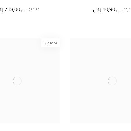
10,90
ر.س
218,00
ر.
13,1
ر.س
261,60
ر.س
تخفيض!