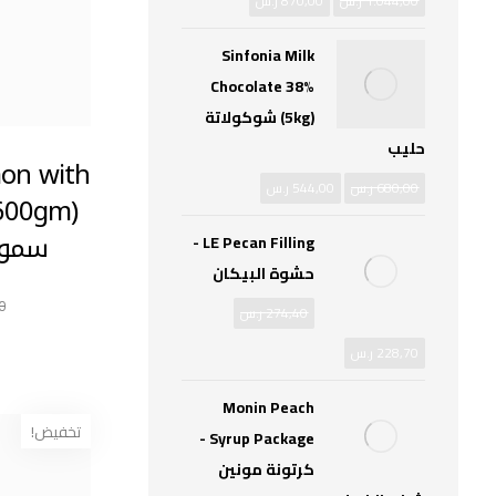
1.044,00
ر.س
870,00
ر.س
Sinfonia Milk
Chocolate 38%
(5kg) شوكولاتة
حليب
mon with
680,00
ر.س
544,00
ر.س
سموزي
LE Pecan Filling -
حشوة البيكان
0
274,40
ر.س
228,70
ر.س
Monin Peach
تخفيض!
Syrup Package -
كرتونة مونين