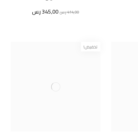
345,00
ر.س
414,00
ر.س
تخفيض!