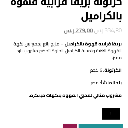
كرتونة بريفا فرابيه قهوة
بالكراميل
334,80
ر.س
279,00
ر.س
بريفا فرابيه قهوة بالكراميل
– مزيج رائع يجمع بين نكهة
القهوة الغنية ولمسة الكراميل الحلوة لتحضير مشروب بارد
مميز.
الكرتونة:
6 كجم
بلد المنشأ:
مصر
مشروب مثالي لمحبي القهوة بنكهات مبتكرة.