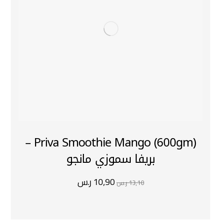
Priva Smoothie Mango (600gm) –
بريفا سموزي مانجو
10,90
ر.س
13,10
ر.س