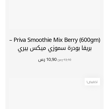
Priva Smoothie Mix Berry (600gm) –
بريفا بودرة سموزي ميكس بيري
10,90
ر.س
13,10
ر.س
تخفيض!