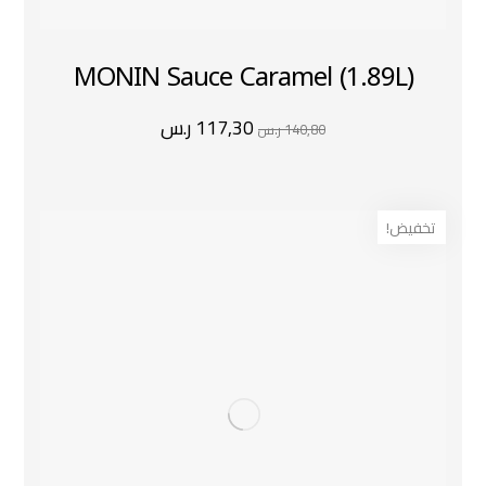
MONIN Sauce Caramel (1.89L)
117,30
ر.س
140,80
ر.س
تخفيض!