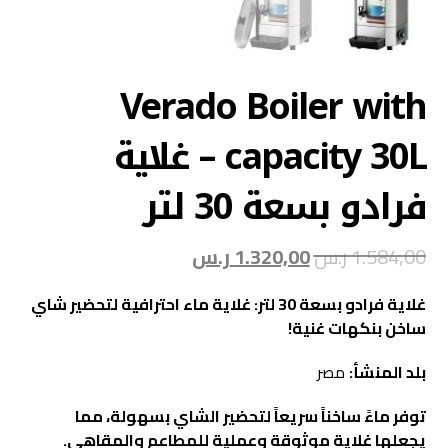
Verado Boiler with
capacity 30L – غلاية
فرادو بسعة 30 لتر
1.584,00
ر.س
1.320,00
ر.س
غلاية فرادو بسعة 30 لتر: غلاية ماء احترافية لتحضير شاي
ساخن بنكهات غنية!
بلد المنشأ:
مصر
توفر ماءً ساخناً سريعاً لتحضير الشاي بسهولة، مما
يجعلها غلاية موثوقة وعملية للمطاعم والمقاهي.