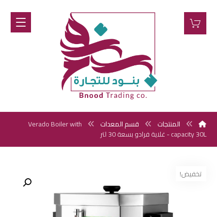
المنتجات
قسم المعدات
Verado Boiler with
capacity 30L - غلاية فرادو بسعة 30 لتر
تخفيض!