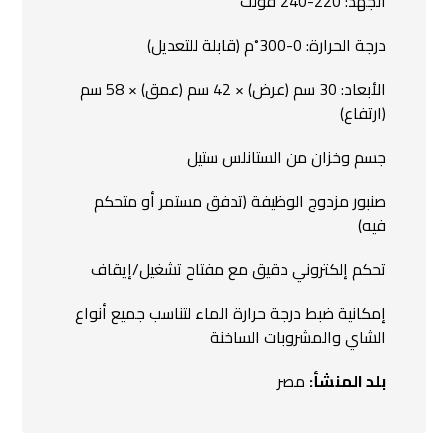
الجهد: 220-240 فولت
درجة الحرارة: 0-300˚م (قابلة للتعديل)
الأبعاد: 30 سم (عرض) × 42 سم (عمق) × 58 سم
(ارتفاع)
جسم وخزان من الستانلس ستيل
صنبور مزدوج الوظيفة (تدفق مستمر أو متحكم
فيه)
تحكم إلكتروني دقيق مع مفتاح تشغيل/إيقاف
إمكانية ضبط درجة حرارة الماء لتناسب جميع أنواع
الشاي والمشروبات الساخنة
بلد المنشأ:
مصر