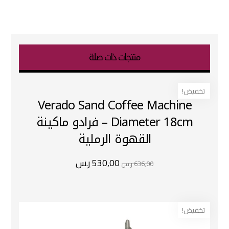
منتجات ذات صلة
تخفيض!
Verado Sand Coffee Machine
Diameter 18cm – فرادو ماكينة
القهوة الرملية
530,00
ر.س
636,00
ر.س
تخفيض!