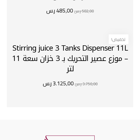
485,00
ر.س
582,00
ر.س
تخفيض!
Stirring juice 3 Tanks Dispenser 11L
– موزع عصير التحريك بـ 3 خزان سعة 11
لتر
3.125,00
ر.س
3.750,00
ر.س