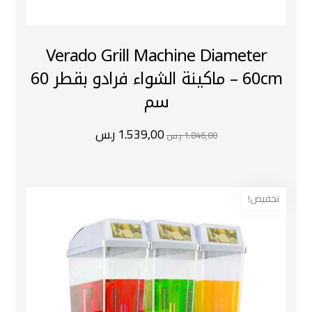
Verado Grill Machine Diameter
60cm – ماكينة الشواء فرادو بقطر 60
سم
1.539,00
ر.س
1.846,00
ر.س
تخفيض!