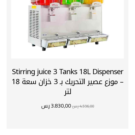
Stirring juice 3 Tanks 18L Dispenser
– موزع عصير التحريك بـ 3 خزان سعة 18
لتر
3.830,00
ر.س
4.596,00
ر.س