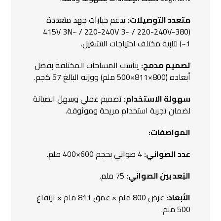
متعدد التوصيلات:
يدعم خيارات جهد متعددة
(380-415V 3N~ / 220-240V 3~ / 220-240V
1~) لتلبية مختلف احتياجات التشغيل.
تصميم مدمج:
يناسب المساحات المختلفة بفضل
أبعاده (800×811×500 ملم) ووزنه البالغ 57 كجم.
سهولة الاستخدام:
تصميم عملي وسهل الصيانة
لضمان تجربة استخدام مريحة وموثوقة.
المواصفات:
عدد الصواني:
4 صواني بحجم 600×400 ملم.
البُعد بين الصواني:
75 ملم.
الأبعاد:
عرض 800 ملم × عمق 811 ملم × ارتفاع
500 ملم.