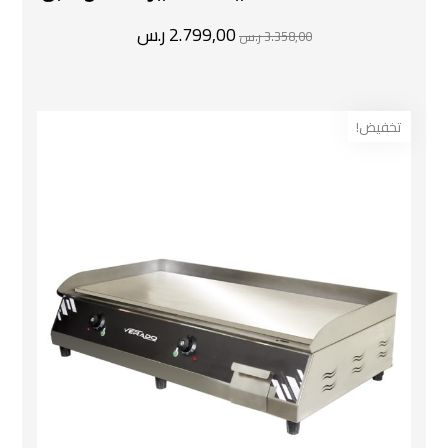
2.799,00
ر.س
3.358,00
ر.س
تخفيض!