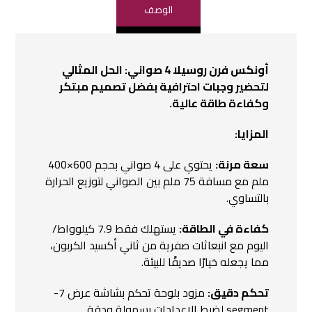
الوصف
أونكس فرن روسيلا 4 صواني: الحل المثالي
لتحضير وجبات احترافية بفضل تصميم مبتكر
وكفاءة طاقة عالية.
المزايا:
سعة مرنة:
يحتوي على 4 صواني بحجم 600×400
ملم مع مسافة 75 ملم بين الصواني لتوزيع الحرارة
بالتساوي.
كفاءة في الطاقة:
يستهلك فقط 7.9 كيلوواط/
اليوم مع انبعاثات صفرية من ثاني أكسيد الكربون،
مما يجعله خيارًا صديقًا للبيئة.
تحكم دقيق:
مزود بلوحة تحكم بشاشة عرض 7-
segment لضبط الإعدادات بسهولة ودقة.