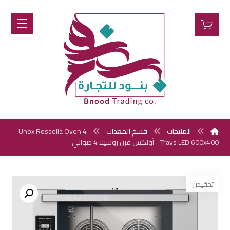
المنتجات
قسم المعدات
Unox Rossella Oven 4
Trays LED 600x400 - أونكس فرن روسيلا 4 صواني
تخفيض!