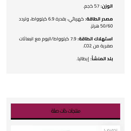
الوزن:
57 كجم.
مصدر الطاقة:
كهربائي، بقدرة 6.9 كيلوواط، وتردد
50/60 هرتز.
استهلاك الطاقة:
7.9 كيلوواط/اليوم مع انبعاثات
صفرية من CO2.
بلد المنشأ:
إيطاليا.
منتجات ذات صلة
تخفيض!