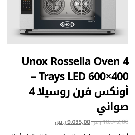
Unox Rossella Oven 4
Trays LED 600×400 –
أونكس فرن روسيلا 4
صواني
10.842,00
ر.س
9.035,00
ر.س