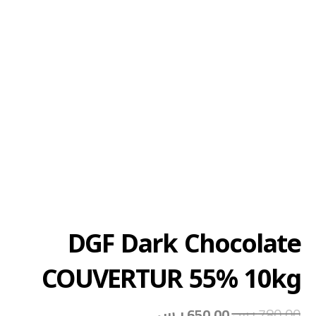
DGF Dark Chocolate
COUVERTUR 55% 10kg
780,00
ر.س
650,00
ر.س