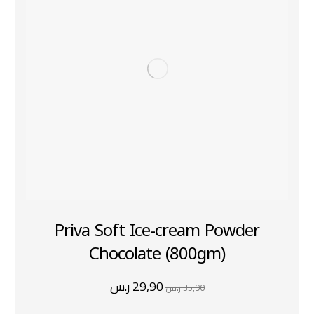
Priva Soft Ice-cream Powder
Chocolate (800gm)
29,90
ر.س
35,90
ر.س