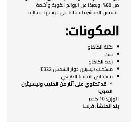
من
60%
، وبعيدًا عن الروائح القوية وأشعة
الشمس المباشرة للحفاظ على جودتها المثالية.
المكونات:
كتلة الكاكاو
سكر
زبدة الكاكاو
مستحلب (ليسيثين دوار الشمس E322)
مستخلص الفانيليا الطبيعي
📌
قد تحتوي على آثار من الحليب وليسيثين
الصويا
الوزن:
10 كجم
بلد المنشأ:
فرنسا