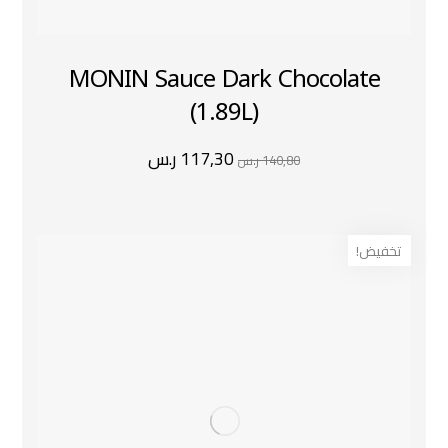
MONIN Sauce Dark Chocolate
(1.89L)
117,30
ر.س
140,80
ر.س
تخفيض!