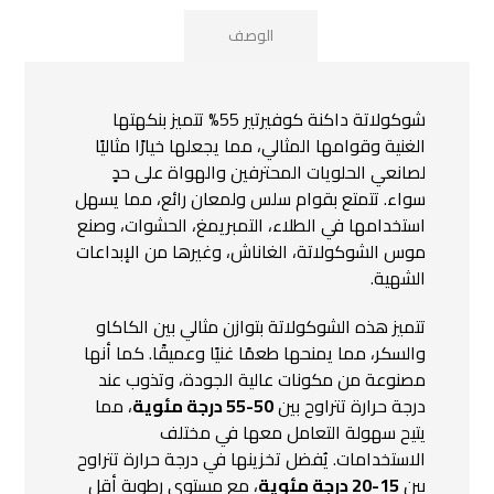
الوصف
شوكولاتة داكنة كوفيرتير 55% تتميز بنكهتها
الغنية وقوامها المثالي، مما يجعلها خيارًا مثاليًا
لصانعي الحلويات المحترفين والهواة على حدٍ
سواء. تتمتع بقوام سلس ولمعان رائع، مما يسهل
استخدامها في الطلاء، التمبريمغ، الحشوات، وصنع
موس الشوكولاتة، الغاناش، وغيرها من الإبداعات
الشهية.
تتميز هذه الشوكولاتة بتوازن مثالي بين الكاكاو
والسكر، مما يمنحها طعمًا غنيًا وعميقًا. كما أنها
مصنوعة من مكونات عالية الجودة، وتذوب عند
درجة حرارة تتراوح بين
50-55 درجة مئوية
، مما
يتيح سهولة التعامل معها في مختلف
الاستخدامات. يُفضل تخزينها في درجة حرارة تتراوح
بين
15-20 درجة مئوية
، مع مستوى رطوبة أقل