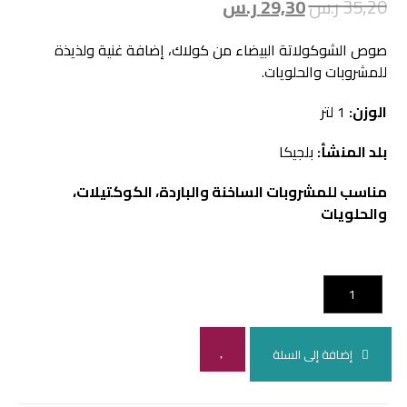
35,20
ر.س
29,30
ر.س
صوص الشوكولاتة البيضاء من كولاك، إضافة غنية ولذيذة
للمشروبات والحلويات.
الوزن:
1 لتر
بلد المنشأ:
بلجيكا
مناسب للمشروبات الساخنة والباردة، الكوكتيلات،
والحلويات
إضافة إلى السلة