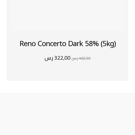
Reno Concerto Dark 58% (5kg)
322,00
ر.س
402,50
ر.س