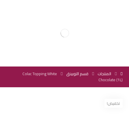
المنتجات
قسم التوبينق
Colac Topping White
Chocolate (1L)
تخفيض!