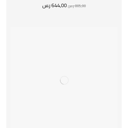
644,00
ر.س
805,00
ر.س