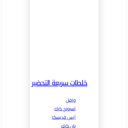
خلطات سريعة التحضير
وافل
اسبونج كيك
آيس فريسكا
بان كيك