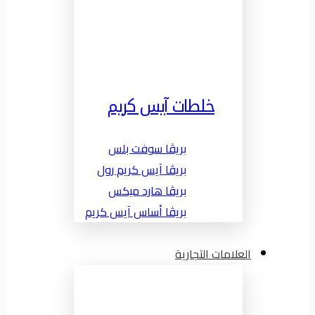
خلطات آيس كريم
بريڤا سوفت بلس
بريڤا آيس كريم رول
بريڤا هارد ميكس
بريڤا أساس آيس كريم
العلامات التجارية