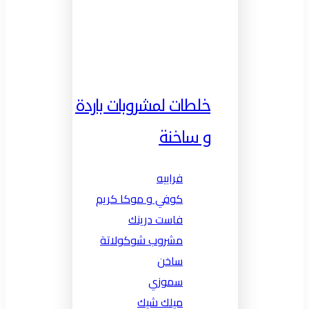
خلطات لمشروبات باردة
و ساخنة
فرابيه
كوفي و موكا كريم
فاست درينك
مشروب شوكولاتة
ساخن
سموزي
ميلك شيك