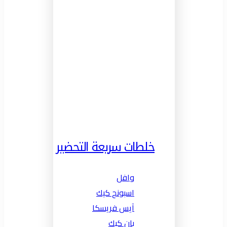
خلطات سريعة التحضير
وافل
اسبونج كيك
آيس فريسكا
بان كيك