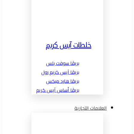
خلطات آيس كريم
بريڤا سوفت بلس
بريڤا آيس كريم رول
بريڤا هارد ميكس
بريڤا أساس آيس كريم
العلامات التجارية