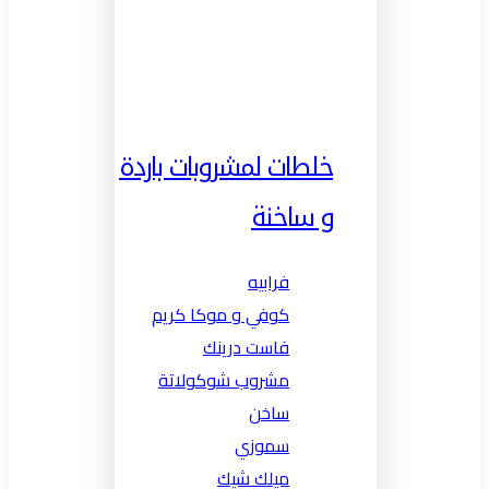
خلطات لمشروبات باردة
و ساخنة
فرابيه
كوفي و موكا كريم
فاست درينك
مشروب شوكولاتة
ساخن
سموزي
ميلك شيك