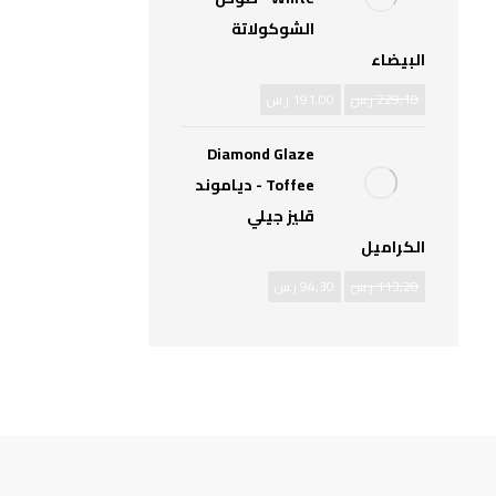
الشوكولاتة
البيضاء
229,10
ر.س
191,00
ر.س
Diamond Glaze
Toffee - دياموند
قليز جيلي
الكراميل
113,20
ر.س
94,30
ر.س