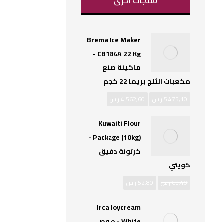
منتجات اخرى
Brema Ice Maker
CB184A 22 Kg -
ماكينة صنع
مكعبات الثلج بريما 22 كجم
5.475,10
ر.س
4.562,60
ر.س
Kuwaiti Flour
Package (10kg) -
كرتونة دقيق
كويتي
63,40
ر.س
52,80
ر.س
Irca Joycream
White - صوص