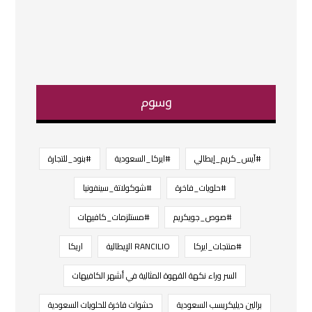
وسوم
#آيس_كريم_إيطالي
#ايركا_السعودية
#بنود_للتجارة
#حلويات_فاخرة
#شوكولاتة_سينفونيا
#صوص_جويكريم
#مستلزمات_كافيهات
#منتجات_ايركا
RANCILIO الإيطالية
اريكا
السر وراء نكهة القهوة المثالية في أشهر الكافيهات
برالين ديليكريسب السعودية
حشوات فاخرة للحلويات السعودية