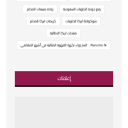
رفع جودة الحلويات السعودية
زيادة مبيعات المخابز.
شوكولاتة ايركا للحلويات
كريمات ايركا للمخابز
منتجات اريكا الاطالية
☕ Rancilio… السر وراء نكهة القهوة المثالية في أشهر المقاهي
إعلانات