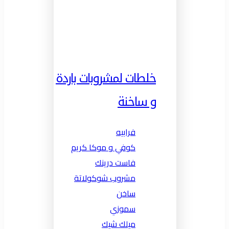
خلطات لمشروبات باردة
و ساخنة
فرابيه
كوفي و موكا كريم
فاست درينك
مشروب شوكولاتة
ساخن
سموزي
ميلك شيك