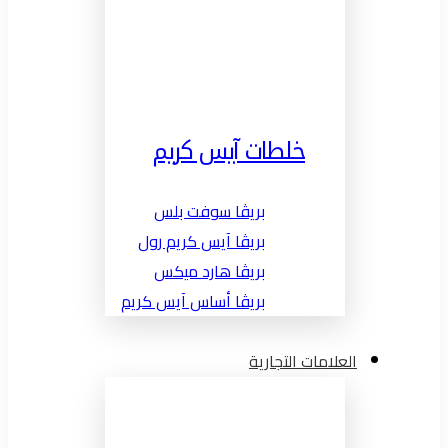
خلطات آيس كريم
بريڤا سوفت بلس
بريڤا آيس كريم رول
بريڤا هارد ميكس
بريڤا أساس آيس كريم
العلامات التجارية