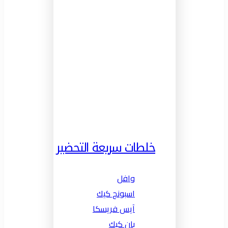
خلطات سريعة التحضير
وافل
اسبونج كيك
آيس فريسكا
بان كيك